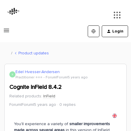
Login
Product updates
Edel Hvesser-Andersen
E
Practitioner ⭐️⭐️⭐️
Forum|Forum|5 years ago
Cognite InField 8.4.2
Related products
:
InField
Forum|Forum|5 years ago
0 replies
You'll experience a variety of
smaller improvements
made across several areas
in this version of InField.