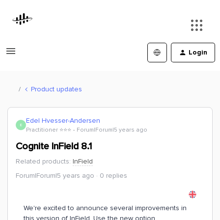
Login
Product updates
Edel Hvesser-Andersen
E
Practitioner ⭐️⭐️⭐️
Forum|Forum|5 years ago
Cognite InField 8.1
Related products
:
InField
Forum|Forum|5 years ago
0 replies
We're excited to announce several improvements in
this version of InField. Use the new option