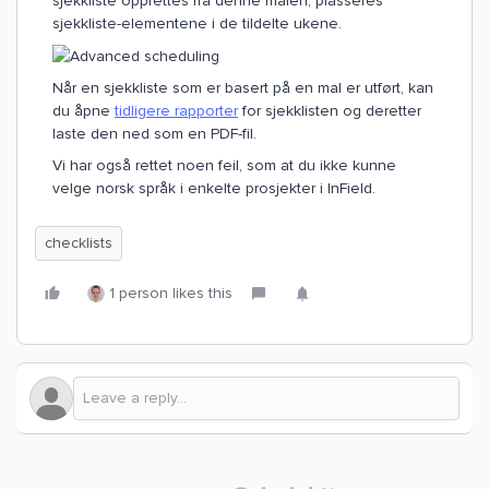
sjekkliste opprettes fra denne malen, plasseres
sjekkliste-elementene i de tildelte ukene.
Når en sjekkliste som er basert på en mal er utført, kan
du åpne
tidligere rapporter
for sjekklisten og deretter
laste den ned som en PDF-fil.
Vi har også rettet noen feil, som at du ikke kunne
velge norsk språk i enkelte prosjekter i InField.
checklists
1 person likes this