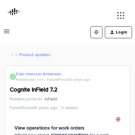
Login
Product updates
Edel Hvesser-Andersen
E
Practitioner ⭐️⭐️⭐️
Forum|Forum|5 years ago
Cognite InField 7.2
Related products
:
InField
Forum|Forum|5 years ago
0 replies
View operations for work orders
InField now shows
planned operations
for a work