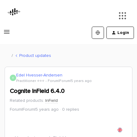
Login
Product updates
Edel Hvesser-Andersen
E
Practitioner ⭐️⭐️⭐️
Forum|Forum|5 years ago
Cognite InField 6.4.0
Related products
:
InField
Forum|Forum|5 years ago
0 replies