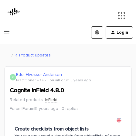
Login
Product updates
Edel Hvesser-Andersen
E
Practitioner ⭐️⭐️⭐️
Forum|Forum|5 years ago
Cognite InField 4.8.0
Related products
:
InField
Forum|Forum|5 years ago
0 replies
Create checklists from object lists
You can now create checklists from objectlists of open