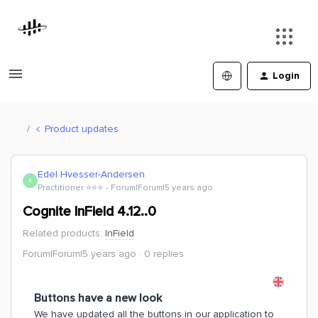
Login
Product updates
Edel Hvesser-Andersen
E
Practitioner ⭐️⭐️⭐️
Forum|Forum|5 years ago
Cognite InField 4.12..0
Related products
:
InField
Forum|Forum|5 years ago
0 replies
Buttons have a new look
We have updated all the buttons in our application to