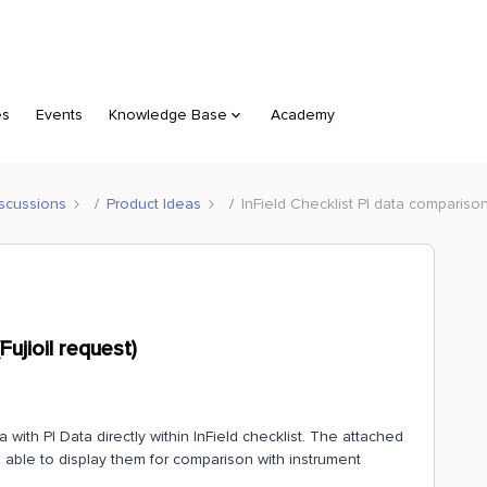
es
Events
Knowledge Base
Academy
scussions
Product Ideas
InField Checklist PI data comparison 
Fujioil request)
 with PI Data directly within InField checklist. The attached
be able to display them for comparison with instrument