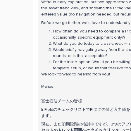
We're in early exploration, but two approaches we
the asset trend view, and showing the PI tag valu
entered value (no navigation needed, but requir
Before we go further, we'd love to understand y
How often do you need to compare a PI ta
occasionally, specific equipment only?)
What do you do today to cross-check — s
Would briefly navigating away from the che
rounds, or is that acceptable?
For the inline option: Would you be willing
template setup, or would that feel like t
We look forward to hearing from you!
Marius
富士石油チームの皆様、
InFieldのチェックリストでPIタグの値と入
ます。
現在、まだ初期段階の検討中ですが、2つのアプ
セットのトレンド画面へのクイックリンク
、2つ