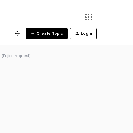
Create Topic
Login
(Fujioil request)