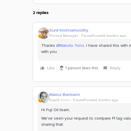
2 replies
Sunil Krishnamoorthy
Product Manager
Forum|Forum|3 months ago
Thanks ​
@Makoto Tono
, I have shared this with 
with you.
Like
1 person likes this
Reply
Marius Biermann
Expert ⭐️⭐️⭐️⭐️
Forum|Forum|2 months ago
Hi Fuji Oil team,
We've seen your request to compare PI tag values 
sharing that.