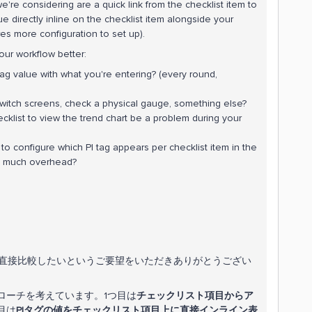
're considering are a quick link from the checklist item to
e directly inline on the checklist item alongside your
es more configuration to set up).
our workflow better:
g value with what you're entering? (every round,
witch screens, check a physical gauge, something else?
cklist to view the trend chart be a problem during your
 to configure which PI tag appears per checklist item in the
oo much overhead?
力値を直接比較したいというご要望をいただきありがとうござい
ローチを考えています。1つ目は
チェックリスト項目からア
目は
PIタグの値をチェックリスト項目上に直接インライン表