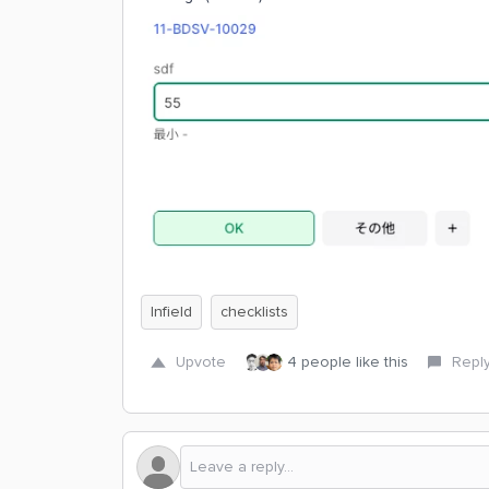
Infield
checklists
Upvote
4 people like this
Repl