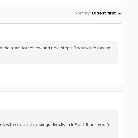
Sort by
:
Oldest first
infield team for review and next steps. They will follow up
with checklist readings directly in InField, thank you for