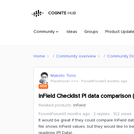
COGNITE
HUB
Community
Ideas
Groups
Product Updat
Home
Community overview
Community Di
Makoto Tono
Practitioner ⭐️⭐️⭐️
Forum|Forum|3 months ago
NEW
InField Checklist PI data comparison (
Related products
:
InField
Forum|Forum|3 months ago
2 replies
102 views
It would be great if they could compare InField data
file shows InField values, but they would like to 
readings (PI Data).