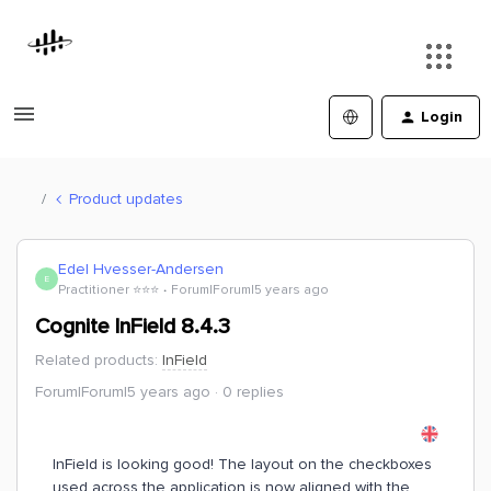
Login
Product updates
Edel Hvesser-Andersen
E
Practitioner ⭐️⭐️⭐️
Forum|Forum|5 years ago
Cognite InField 8.4.3
Related products
:
InField
Forum|Forum|5 years ago
0 replies
InField is looking good! The layout on the checkboxes
used across the application is now aligned with the