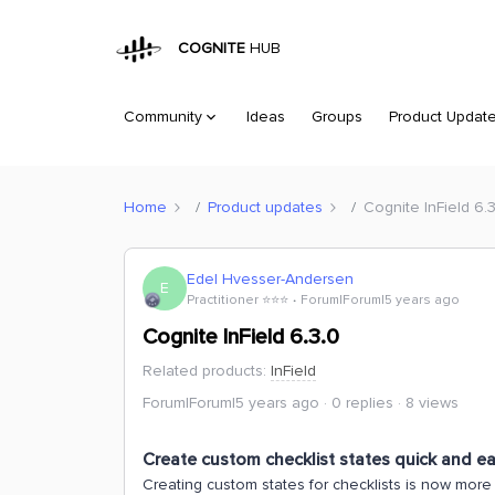
COGNITE
HUB
Community
Ideas
Groups
Product Updat
Home
Product updates
Cognite InField 6.
Edel Hvesser-Andersen
E
Practitioner ⭐️⭐️⭐️
Forum|Forum|5 years ago
Cognite InField 6.3.0
Related products
:
InField
Forum|Forum|5 years ago
0 replies
8 views
Create custom checklist states quick and e
Creating custom states for checklists is now more 