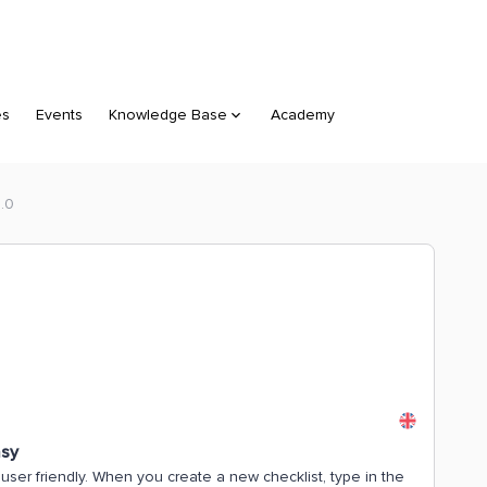
es
Events
Knowledge Base
Academy
3.0
asy
user friendly. When you create a new checklist, type in the